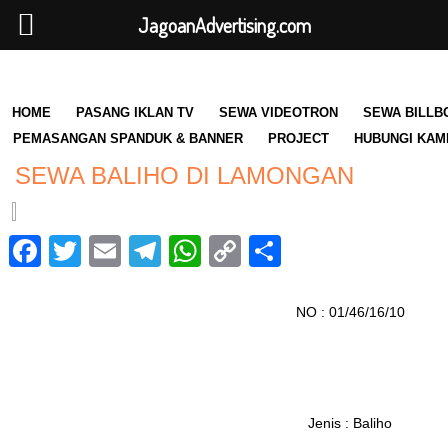
JagoanAdvertising.com
HOME
PASANG IKLAN TV
SEWA VIDEOTRON
SEWA BILLB
PEMASANGAN SPANDUK & BANNER
PROJECT
HUBUNGI KAM
SEWA BALIHO DI LAMONGAN
Facebook
Twitter
Email
Telegram
WhatsApp
Copy
Share
Link
NO : 01/46/16/10
Jenis : Baliho